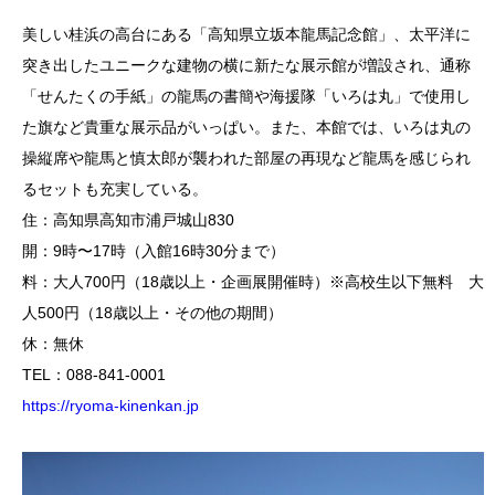
美しい桂浜の高台にある「高知県立坂本龍馬記念館」、太平洋に
突き出したユニークな建物の横に新たな展示館が増設され、通称
「せんたくの手紙」の龍馬の書簡や海援隊「いろは丸」で使用し
た旗など貴重な展示品がいっぱい。また、本館では、いろは丸の
操縦席や龍馬と慎太郎が襲われた部屋の再現など龍馬を感じられ
るセットも充実している。
住：高知県高知市浦戸城山830
開：9時〜17時（入館16時30分まで）
料：大人700円（18歳以上・企画展開催時）※高校生以下無料 大
人500円（18歳以上・その他の期間）
休：無休
TEL：088-841-0001
https://ryoma-kinenkan.jp