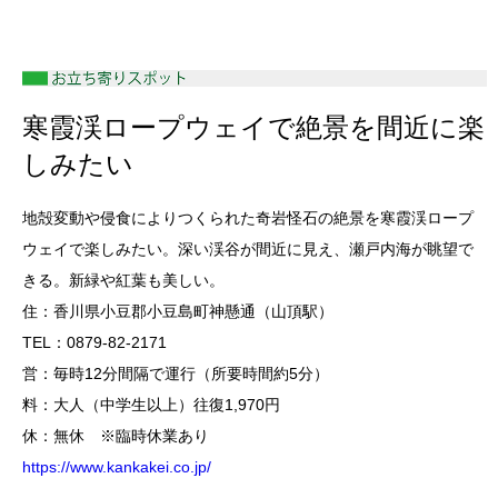
寒霞渓ロープウェイで絶景を間近に楽
しみたい
地殻変動や侵食によりつくられた奇岩怪石の絶景を寒霞渓ロープ
ウェイで楽しみたい。深い渓谷が間近に見え、瀬戸内海が眺望で
きる。新緑や紅葉も美しい。
住：香川県小豆郡小豆島町神懸通（山頂駅）
TEL：0879-82-2171
営：毎時12分間隔で運行（所要時間約5分）
料：大人（中学生以上）往復1,970円
休：無休 ※臨時休業あり
https://www.kankakei.co.jp/