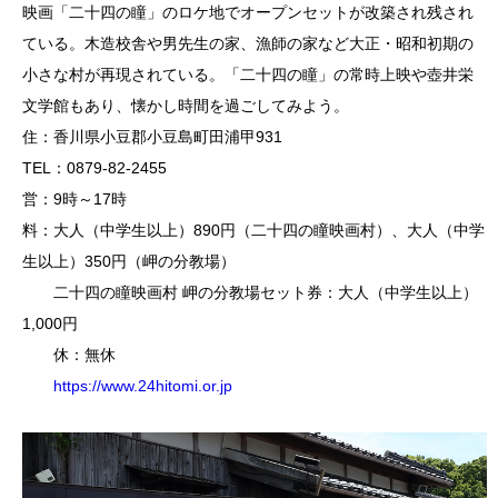
映画「二十四の瞳」のロケ地でオープンセットが改築され残され
ている。木造校舎や男先生の家、漁師の家など大正・昭和初期の
小さな村が再現されている。「二十四の瞳」の常時上映や壺井栄
文学館もあり、懐かし時間を過ごしてみよう。
住：香川県小豆郡小豆島町田浦甲931
TEL：0879-82-2455
営：9時～17時
料：大人（中学生以上）890円（二十四の瞳映画村）、大人（中学
生以上）350円（岬の分教場）
二十四の瞳映画村 岬の分教場セット券：大人（中学生以上）
1,000円
休：無休
https://www.24hitomi.or.jp