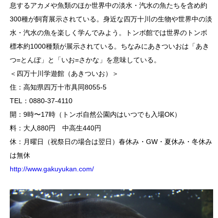
息するアカメや魚類のほか世界中の淡水・汽水の魚たちを含め約
300種が飼育展示されている。身近な四万十川の生物や世界中の淡
水・汽水の魚を楽しく学んでみよう。トンボ館では世界のトンボ
標本約1000種類が展示されている。ちなみにあきついおは「あき
つ=とんぼ」と「いお=さかな」を意味している。
＜四万十川学遊館（あきついお）＞
住：高知県四万十市具同8055-5
TEL：0880-37-4110
開：9時〜17時（トンボ自然公園内はいつでも入場OK）
料：大人880円 中高生440円
休：月曜日（祝祭日の場合は翌日）春休み・GW・夏休み・冬休み
は無休
http://www.gakuyukan.com/