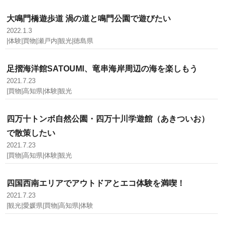
大鳴門橋遊歩道 渦の道と鳴門公園で遊びたい
2022.1.3
|体験|買物|瀬戸内|観光|徳島県
足摺海洋館SATOUMI、竜串海岸周辺の海を楽しもう
2021.7.23
|買物|高知県|体験|観光
四万十トンボ自然公園・四万十川学遊館（あきついお）
で散策したい
2021.7.23
|買物|高知県|体験|観光
四国西南エリアでアウトドアとエコ体験を満喫！
2021.7.23
|観光|愛媛県|買物|高知県|体験