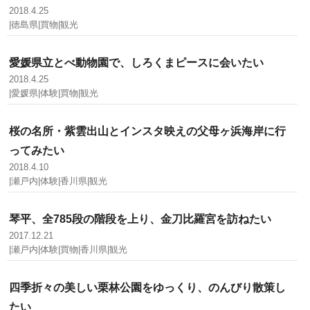
2018.4.25
|徳島県|買物|観光
愛媛県立とべ動物園で、しろくまピースに会いたい
2018.4.25
|愛媛県|体験|買物|観光
桜の名所・紫雲出山とインスタ映えの父母ヶ浜海岸に行
ってみたい
2018.4.10
|瀬戸内|体験|香川県|観光
琴平、全785段の階段を上り、金刀比羅宮を訪ねたい
2017.12.21
|瀬戸内|体験|買物|香川県|観光
四季折々の美しい栗林公園をゆっくり、のんびり散策し
たい