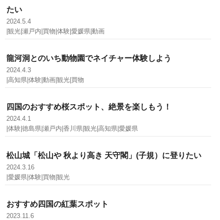
たい
2024.5.4
|観光|瀬戸内|買物|体験|愛媛県|動画
龍河洞とのいち動物園でネイチャー体験しよう
2024.4.3
|高知県|体験|動画|観光|買物
四国のおすすめ桜スポット、絶景を楽しもう！
2024.4.1
|体験|徳島県|瀬戸内|香川県|観光|高知県|愛媛県
松山城「松山や 秋より高き 天守閣」(子規）に登りたい
2024.3.16
|愛媛県|体験|買物|観光
おすすめ四国の紅葉スポット
2023.11.6