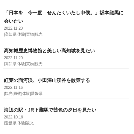
「日本を 今一度 せんたくいたし申候。」坂本龍馬に
会いたい
2022.11.20
|高知県|体験|買物|観光
高知城歴史博物館と美しい高知城を見たい
2022.11.20
|高知県|体験|買物|観光
紅葉の面河渓、小田深山渓谷を散策する
2022.11.16
|観光|買物|体験|愛媛県
海辺の駅・JR下灘駅で茜色の夕日を見たい
2022.10.19
|愛媛県|体験|観光