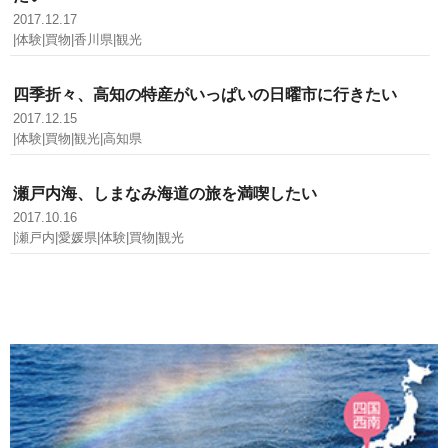
2017.12.17
|体験|買物|香川県|観光
四季折々、高知の特産がいっぱいの日曜市に行きたい
2017.12.15
|体験|買物|観光|高知県
瀬戸内海、しまなみ海道の旅を満喫したい
2017.10.16
|瀬戸内|愛媛県|体験|買物|観光