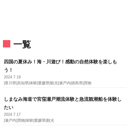
一覧
四国の夏休み！海・川遊び！感動の自然体験を楽しも
う！
2024.7.19
|香川県|高知県|体験|愛媛県|観光|瀬戸内|徳島県|買物
しまなみ海道で宮窪瀬戸潮流体験と急流観潮船を体験し
たい
2024.7.17
|瀬戸内|買物|体験|愛媛県|観光