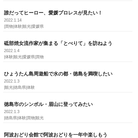
誰だってヒーロー、愛媛プロレスが見たい！
2022.1.14
|買物|体験|観光|愛媛県
砥部焼女流作家が集まる「とべりて」を訪ねよう
2022.1.4
|体験|観光|愛媛県|買物
ひょうたん島周遊船で水の都・徳島を満喫したい
2022.1.3
|観光|徳島県|体験
徳島市のシンボル・眉山に登ってみたい
2022.1.3
|徳島県|体験|買物|観光
阿波おどり会館で阿波おどりを一年中楽しもう