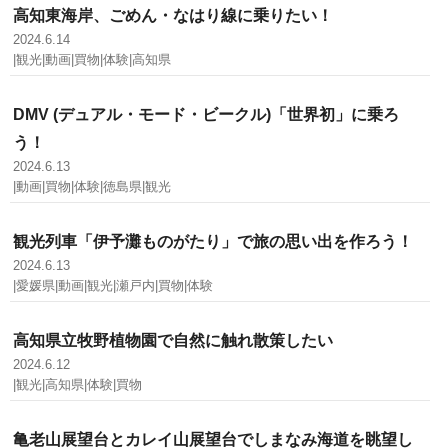
高知東海岸、ごめん・なはり線に乗りたい！
2024.6.14
|観光|動画|買物|体験|高知県
DMV (デュアル・モード・ビークル)「世界初」に乗ろ
う！
2024.6.13
|動画|買物|体験|徳島県|観光
観光列車「伊予灘ものがたり」で旅の思い出を作ろう！
2024.6.13
|愛媛県|動画|観光|瀬戸内|買物|体験
高知県立牧野植物園で自然に触れ散策したい
2024.6.12
|観光|高知県|体験|買物
亀老山展望台とカレイ山展望台でしまなみ海道を眺望し