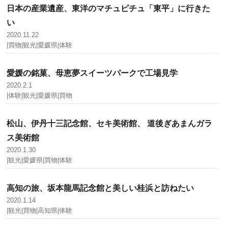
日本の産業遺産、東洋のマチュピチュ「東平」に行きた
い
2020.11.22
|買物|観光|愛媛県|体験
愛媛の銘菓、母恵夢スイーツパークで工場見学
2020.2.1
|体験|観光|愛媛県|買物
松山、伊丹十三記念館、セキ美術館、 道後ぎあまんガラ
ス美術館
2020.1.30
|観光|愛媛県|買物|体験
高知の旅、坂本龍馬記念館と美しい桂浜と訪ねたい
2020.1.14
|観光|買物|高知県|体験