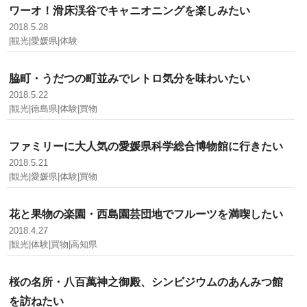
ワーオ！滑床渓谷でキャニオニングを楽しみたい
2018.5.28
|観光|愛媛県|体験
脇町・うだつの町並みでレトロ気分を味わいたい
2018.5.22
|観光|徳島県|体験|買物
ファミリーに大人気の愛媛県科学総合博物館に行きたい
2018.5.21
|観光|愛媛県|体験|買物
花と果物の楽園・西島園芸団地でフルーツを満喫したい
2018.4.27
|観光|体験|買物|高知県
桜の名所・八百萬神之御殿、シンビジウムのあんみつ館
を訪ねたい